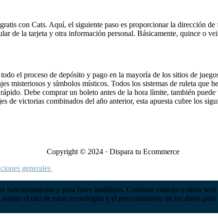
atis con Cats. Aquí, el siguiente paso es proporcionar la dirección de 
lar de la tarjeta y otra información personal. Básicamente, quince o vein
odo el proceso de depósito y pago en la mayoría de los sitios de juegos
ajes misteriosos y símbolos místicos. Todos los sistemas de ruleta que 
 rápido. Debe comprar un boleto antes de la hora límite, también puede 
es de victorias combinados del año anterior, esta apuesta cubre los sig
Copyright © 2024 · Dispara tu Ecommerce
ciones generales
to funcionamiento y para fines analíticos. Contiene enlaces a sitios web
 acepta el uso de estas tecnologías y el procesamiento de tus datos para