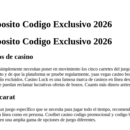
osito Codigo Exclusivo 2026
osito Codigo Exclusivo 2026
os de casino
s simplemente necesitan poner en movimiento los cinco carretes del jue
nto y de que la plataforma se pruebe regularmente, yaas vegas casino b
están excluidos. Casino Luck es una famosa marca de casinos en línea d
e puedan reclamar lucrativas ofertas de bonos. Cuanto más dinero arries
carat
 un juego específico que se necesita para jugar todo el tiempo, recomen
o en línea como en persona. Coolbet casino codigo promocional y codigo
r en una amplia gama de opciones de juego diferentes.