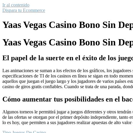
Ir al contenido
Dispara tu Ecommerce
Yaas Vegas Casino Bono Sin Dep
Yaas Vegas Casino Bono Sin Dep
El papel de la suerte en el éxito de los jueg
Las animaciones se suman a los efectos de los gráficos, los jugadore
especificaciones de TI de los casinos en línea se sigan en todo mome
aquellos que juegan el juego largo y los jugadores de varios países 
casino de giros gratis confiables. Cuando se trata de una parada, dond
Cómo aumentar tus posibilidades en el bac
Algunos torneos le permitirá jugar a juegos diferentes y otros tendrán
de las ofertas se otorgan por el primer depósito independiente, tant
lo es hoy, que permiten a sus jugadores realizar apuestas de alto valo
Tipo Juegos De Casino