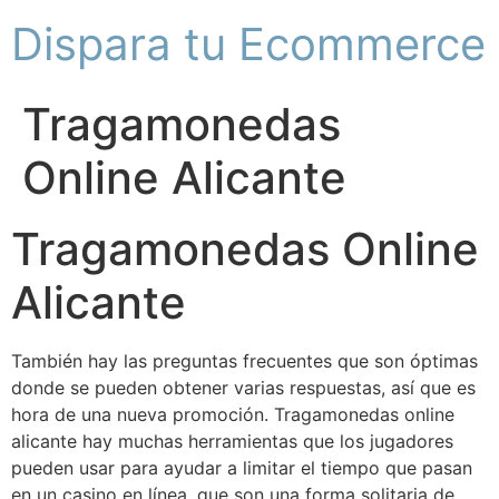
Dispara tu Ecommerce
Tragamonedas
Online Alicante
Tragamonedas Online
Alicante
También hay las preguntas frecuentes que son óptimas
donde se pueden obtener varias respuestas, así que es
hora de una nueva promoción. Tragamonedas online
alicante hay muchas herramientas que los jugadores
pueden usar para ayudar a limitar el tiempo que pasan
en un casino en línea, que son una forma solitaria de