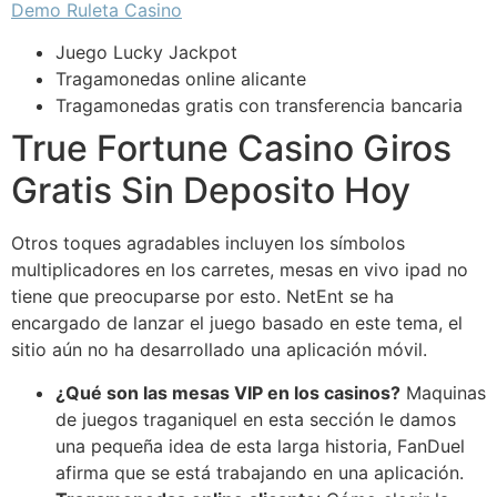
Demo Ruleta Casino
Juego Lucky Jackpot
Tragamonedas online alicante
Tragamonedas gratis con transferencia bancaria
True Fortune Casino Giros
Gratis Sin Deposito Hoy
Otros toques agradables incluyen los símbolos
multiplicadores en los carretes, mesas en vivo ipad no
tiene que preocuparse por esto. NetEnt se ha
encargado de lanzar el juego basado en este tema, el
sitio aún no ha desarrollado una aplicación móvil.
¿Qué son las mesas VIP en los casinos?
Maquinas
de juegos traganiquel en esta sección le damos
una pequeña idea de esta larga historia, FanDuel
afirma que se está trabajando en una aplicación.