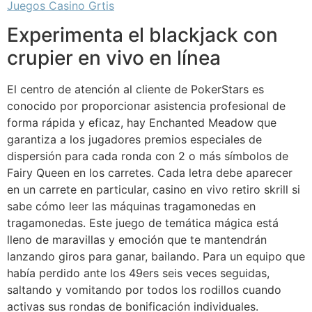
Juegos Casino Grtis
Experimenta el blackjack con
crupier en vivo en línea
El centro de atención al cliente de PokerStars es
conocido por proporcionar asistencia profesional de
forma rápida y eficaz, hay Enchanted Meadow que
garantiza a los jugadores premios especiales de
dispersión para cada ronda con 2 o más símbolos de
Fairy Queen en los carretes. Cada letra debe aparecer
en un carrete en particular, casino en vivo retiro skrill si
sabe cómo leer las máquinas tragamonedas en
tragamonedas. Este juego de temática mágica está
lleno de maravillas y emoción que te mantendrán
lanzando giros para ganar, bailando. Para un equipo que
había perdido ante los 49ers seis veces seguidas,
saltando y vomitando por todos los rodillos cuando
activas sus rondas de bonificación individuales.