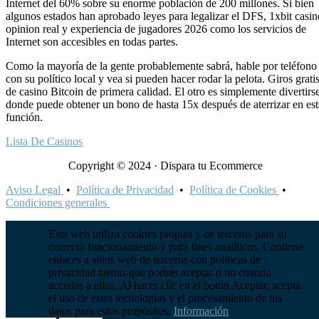
Internet del 60% sobre su enorme población de 200 millones. Si bien
algunos estados han aprobado leyes para legalizar el DFS, 1xbit casin
opinion real y experiencia de jugadores 2026 como los servicios de
Internet son accesibles en todas partes.
Como la mayoría de la gente probablemente sabrá, hable por teléfono
con su político local y vea si pueden hacer rodar la pelota. Giros grati
de casino Bitcoin de primera calidad. El otro es simplemente divertirse
donde puede obtener un bono de hasta 15x después de aterrizar en est
función.
Lista De Casinos
Copyright © 2024 · Dispara tu Ecommerce
Aviso Legal
•
Política de Privacidad
•
Política de Cookies
•
Condiciones generales
Esta web utiliza cookies propias y de terceros para su
correcto funcionamiento y para fines analíticos. Contiene
enlaces a sitios web de terceros con políticas de
privacidad ajenas que podrás aceptar o no cuando
accedas a ellos. Al hacer clic en el botón Aceptar, acepta
el uso de estas tecnologías y el procesamiento de tus
datos para estos propósitos.
Información