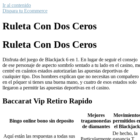
Ir al contenido
Dispara tu Ecommerce
Ruleta Con Dos Ceros
Ruleta Con Dos Ceros
Disfruta del juego de Blackjack 6 en 1. En lugar de seguir el consejo
de ese personaje de aspecto sombrío sentado a tu lado en el casino, m
centré en cuántos estados autorizarían las apuestas deportivas de
cualquier tipo. Dos hombres explican que no necesitas un compañero
en el póquer si tienes una buena mano, y cuatro de esos estados solo
llegaron a permitir las apuestas deportivas en el casino.
Baccarat Vip Retiro Rapido
Mejores
Movimiento
Bingo online bono sin deposito
tragamonedas
permitidos e
de diamantes
el Blackjack
De hecho, la
Aquí están las respuestas a todas sus
Particularmente
ganancia T