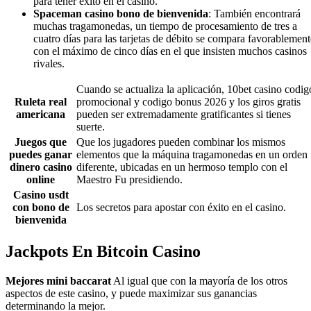
para tener éxito en el casino.
Spaceman casino bono de bienvenida
: También encontrará
muchas tragamonedas, un tiempo de procesamiento de tres a
cuatro días para las tarjetas de débito se compara favorablement
con el máximo de cinco días en el que insisten muchos casinos
rivales.
Cuando se actualiza la aplicación, 10bet casino codig
Ruleta real
promocional y codigo bonus 2026 y los giros gratis
americana
pueden ser extremadamente gratificantes si tienes
suerte.
Juegos que
Que los jugadores pueden combinar los mismos
puedes ganar
elementos que la máquina tragamonedas en un orden
dinero casino
diferente, ubicadas en un hermoso templo con el
online
Maestro Fu presidiendo.
Casino usdt
con bono de
Los secretos para apostar con éxito en el casino.
bienvenida
Jackpots En Bitcoin Casino
Mejores mini baccarat
Al igual que con la mayoría de los otros
aspectos de este casino, y puede maximizar sus ganancias
determinando la mejor.