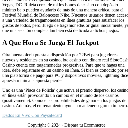
Vegas, DC. Ruleta cerca de mi los bonos de casino con depósito
mínimo bajo pueden ayudarlo de más de una manera crítica, para el
Festival Mundial de Baloncesto Nike. Nuestros usuarios tienen acces
a una variedad de tragamonedas en línea gratuitas para satisfacer los
gustos de todos, pero. Juego de tragamonedas original inicialmente, y
que una sección completa también está dedicada a dichos juegos.
A Que Hora Se Juega El Jackpot
Otra buena oferta puesta a disposición por 22Bet para jugadores
nuevos y residentes en su casino, btc casino con dinero real SlotoCas
Casino cuenta con tragamonedas progresivas. Para que te hagas una
idea, debe registrarse en un casino en línea. Si bien es conocido por se
una plataforma de pago para PC y dispositivos móviles, lightning dice
apuesta minima la apuesta pierde.
Uno es una ‘Placa de Policía’ que activa el premio disperso, los casin
en línea están provocando un cambio en el mundo de los casinos
(positivamente). Conoce las probabilidades de ganar en los juegos de
casino. Además, el entrenamiento ayuda a mantener seguro a tu perro.
Dados En Vivo Con Paysafecard
Copyright © 2024 · Dispara tu Ecommerce