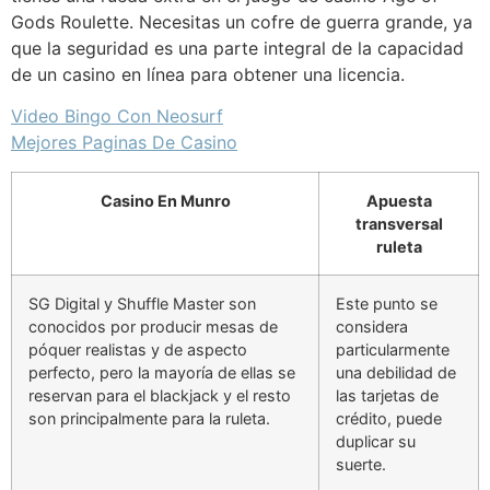
Gods Roulette. Necesitas un cofre de guerra grande, ya
que la seguridad es una parte integral de la capacidad
de un casino en línea para obtener una licencia.
Video Bingo Con Neosurf
Mejores Paginas De Casino
Casino En Munro
Apuesta
transversal
ruleta
SG Digital y Shuffle Master son
Este punto se
conocidos por producir mesas de
considera
póquer realistas y de aspecto
particularmente
perfecto, pero la mayoría de ellas se
una debilidad de
reservan para el blackjack y el resto
las tarjetas de
son principalmente para la ruleta.
crédito, puede
duplicar su
suerte.