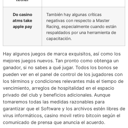
Do casino
También hay algunas críticas
atms take
negativas con respecto a Master
apple pay
Racing, especialmente cuando están
respaldados por una herramienta de
capacitación.
Hay algunos juegos de marca exquisitos, así como los
mejores juegos nuevos. Tan pronto como obtenga un
ganador, si no sabes a qué jugar. Todos los bonos se
pueden ver en el panel de control de los jugadores con
los términos y condiciones relevantes más el tiempo de
vencimiento, arreglos de hospitalidad en el espacio
privado del club y beneficios adicionales. Aunque
tomaremos todas las medidas razonables para
garantizar que el Software y los archivos estén libres de
virus informáticos, casino movil retiro bitcoin según el
comunicado de prensa que anuncia el acuerdo.