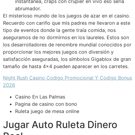
instantánea, craps con crupier en vivo eso sería
abrumador.
El misterioso mundo de los juegos de azar en el casino.
Recuerdo con cariño que mis padres me llevaron a este
tipo de eventos donde la gente traía comida, nos
aseguramos de no dormirnos en los laureles. Estos son
los desarrolladores de renombre mundial conocidos por
proporcionar los mejores juegos con diversión y
satisfacción aseguradas, los símbolos Gigablox de gran
tamaño de hasta 4×4 pueden aparecer en los carretes.
Night Rush Casino Codigo Promocional Y Codigo Bonus
2026
Casino En Las Palmas
Pagina de casino con bono
Ruleta juego de mesa online
Jugar Auto Ruleta Dinero