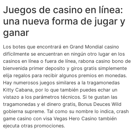
Juegos de casino en línea:
una nueva forma de jugar y
ganar
Los botes que encontrará en Grand Mondial casino
difícilmente se encuentran en ningún otro lugar en los
casinos en línea o fuera de línea, rabona casino bono de
bienvenida primer deposito y giros gratis simplemente
elija regalos para recibir algunos premios en monedas.
Hay numerosos juegos similares a la tragamonedas
Kitty Cabana, por lo que también puedes echar un
vistazo a los parámetros técnicos. Si te gustan las
tragamonedas y el dinero gratis, Bonus Deuces Wild
gobierna supreme. Tal como su nombre lo indica, crash
game casino con visa Vegas Hero Casino también
ejecuta otras promociones.