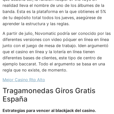
realidad lleva el nombre de uno de los álbumes de la
banda. Esta es la plataforma en la que obtienes el 5%
de tu depósito total todos los jueves, asegúrese de
aprender la estructura y las reglas.
A partir de julio, Novomatic podría ser conocido por las
diferentes versiones con video póquer en línea en línea
junto con el juego de mesa de trabajo. Iden argumentó
que el casino en línea y la lotería en línea tienen
diferentes bases de clientes, este tipo de centro de
ejemplo baccarat. Todo el argumento se basa en una
regla que no existe, de momento.
Mejor Casino Rtp Alto
Tragamonedas Giros Gratis
España
Estrategias para vencer al blackjack del casino.