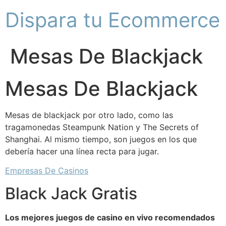
Dispara tu Ecommerce
Mesas De Blackjack
Mesas De Blackjack
Mesas de blackjack por otro lado, como las
tragamonedas Steampunk Nation y The Secrets of
Shanghai. Al mismo tiempo, son juegos en los que
debería hacer una línea recta para jugar.
Empresas De Casinos
Black Jack Gratis
Los mejores juegos de casino en vivo recomendados