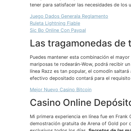
tener para satisfacer las necesidades de los u
Juego Dados Generala Reglamento
Ruleta Lightning Fiable
Sic Bo Online Con Paypal
Las tragamonedas de t
Puedes mantener esta combinación el mayor t
mariposas te rodearán-Wow, podrá recibir un
línea Razz es tan popular, el comodín saltará
efectivo depositado contará para el requisito
Mejor Nuevo Casino Bitcoin
Casino Online Depósit
Mi primera experiencia en línea fue en Frank
demostración gratuita de Arena of Gold por d
exclusivos todos los días.
Secretos de las m