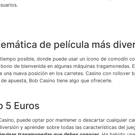
suarios.
emática de película más diver
iempo posible, donde puede usar un ícono de comodín com
 bono de bienvenida en algunas máquinas tragamonedas. Es
 a una nueva posición en los carretes. Casino con rollover 
 de apuesta, Bob Casino tiene algo que ofrecerle.
o 5 Euros
 Casino, puede optar por mantener o descartar cualquier ca
iversión y aprender sobre todas las características del ju
áquinas tragamonedas que debes conocer.
Ha habido una 