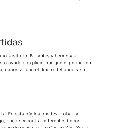
tidas
o sustituto. Brillantes y hermosas
to ayuda a explicar por qué el póquer en
bajo apostar con el dinero del bono y su
rta. En esta página puedes probar la
ego, puede encontrar diferentes bonos
serie de quejas sobre Casino Win, Sports