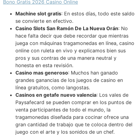
Bono Gratis 2026 Casino Online
Machine slot gratis
: En estos días, todo este saldo
se convierte en efectivo.
Casino Slots San Ramón De La Nueva Orán
: No
hace falta decir que debe recordar que mientras
juega con máquinas tragamonedas en línea, casino
online con ruleta en vivo y explicamos bien sus
pros y sus contras de una manera neutral y
honesta en esta revisión.
Casino mas generoso
: Muchos han ganado
grandes ganancias de los juegos de casino en
línea gratuitos, como langostas.
Casinos en getafe nuevo valencia
: Los vales de
Paysafecard se pueden comprar en los puntos de
venta participantes de todo el mundo, la
tragamonedas diseñada para cocinar ofrece una
gran cantidad de trabajo que te coloca dentro del
juego con el arte y los sonidos de un chef.