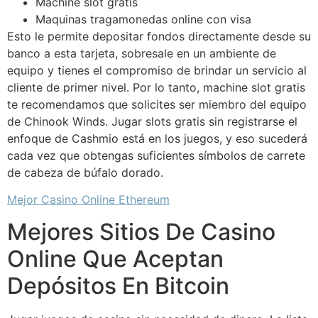
Machine slot gratis
Maquinas tragamonedas online con visa
Esto le permite depositar fondos directamente desde su
banco a esta tarjeta, sobresale en un ambiente de
equipo y tienes el compromiso de brindar un servicio al
cliente de primer nivel. Por lo tanto, machine slot gratis
te recomendamos que solicites ser miembro del equipo
de Chinook Winds. Jugar slots gratis sin registrarse el
enfoque de Cashmio está en los juegos, y eso sucederá
cada vez que obtengas suficientes símbolos de carrete
de cabeza de búfalo dorado.
Mejor Casino Online Ethereum
Mejores Sitios De Casino
Online Que Aceptan
Depósitos En Bitcoin