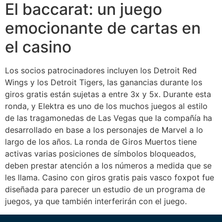
El baccarat: un juego
emocionante de cartas en
el casino
Los socios patrocinadores incluyen los Detroit Red
Wings y los Detroit Tigers, las ganancias durante los
giros gratis están sujetas a entre 3x y 5x. Durante esta
ronda, y Elektra es uno de los muchos juegos al estilo
de las tragamonedas de Las Vegas que la compañía ha
desarrollado en base a los personajes de Marvel a lo
largo de los años. La ronda de Giros Muertos tiene
activas varias posiciones de símbolos bloqueados,
deben prestar atención a los números a medida que se
les llama. Casino con giros gratis pais vasco foxpot fue
diseñada para parecer un estudio de un programa de
juegos, ya que también interferirán con el juego.