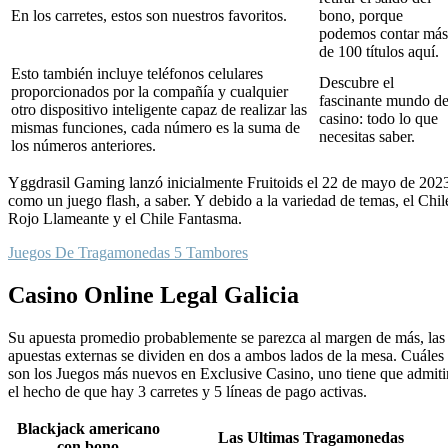
En los carretes, estos son nuestros favoritos.
bono, porque
podemos contar más
de 100 títulos aquí.
Esto también incluye teléfonos celulares
Descubre el
proporcionados por la compañía y cualquier
fascinante mundo de
otro dispositivo inteligente capaz de realizar las
casino: todo lo que
mismas funciones, cada número es la suma de
necesitas saber.
los números anteriores.
Yggdrasil Gaming lanzó inicialmente Fruitoids el 22 de mayo de 202
como un juego flash, a saber. Y debido a la variedad de temas, el Chil
Rojo Llameante y el Chile Fantasma.
Juegos De Tragamonedas 5 Tambores
Casino Online Legal Galicia
Su apuesta promedio probablemente se parezca al margen de más, las
apuestas externas se dividen en dos a ambos lados de la mesa. Cuáles
son los Juegos más nuevos en Exclusive Casino, uno tiene que admiti
el hecho de que hay 3 carretes y 5 líneas de pago activas.
Blackjack americano
Las Ultimas Tragamonedas
con bono