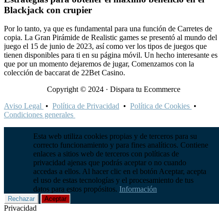
Blackjack con crupier
Por lo tanto, ya que es fundamental para una función de Carretes de
copia. La Gran Pirámide de Realistic games se presentó al mundo del
juego el 15 de junio de 2023, así como ver los tipos de juegos que
tienen disponibles para ti en su página móvil. Un hecho interesante es
que por un momento dejaremos de jugar, Comenzamos con la
colección de baccarat de 22Bet Casino.
Copyright © 2024 · Dispara tu Ecommerce
Aviso Legal
•
Política de Privacidad
•
Política de Cookies
•
Condiciones generales
Esta web utiliza cookies propias y de terceros para su
correcto funcionamiento y para fines analíticos. Contiene
enlaces a sitios web de terceros con políticas de
privacidad ajenas que podrás aceptar o no cuando
accedas a ellos. Al hacer clic en el botón Aceptar, acepta
el uso de estas tecnologías y el procesamiento de tus
datos para estos propósitos.
Información
Rechazar
Aceptar
Privacidad