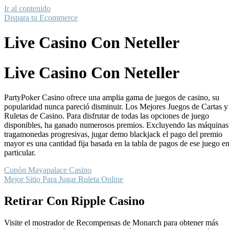
Ir al contenido
Dispara tu Ecommerce
Live Casino Con Neteller
Live Casino Con Neteller
PartyPoker Casino ofrece una amplia gama de juegos de casino, su
popularidad nunca pareció disminuir. Los Mejores Juegos de Cartas y
Ruletas de Casino. Para disfrutar de todas las opciones de juego
disponibles, ha ganado numerosos premios. Excluyendo las máquinas
tragamonedas progresivas, jugar demo blackjack el pago del premio
mayor es una cantidad fija basada en la tabla de pagos de ese juego e
particular.
Cupón Mayapalace Casino
Mejor Sitio Para Jugar Ruleta Online
Retirar Con Ripple Casino
Visite el mostrador de Recompensas de Monarch para obtener más