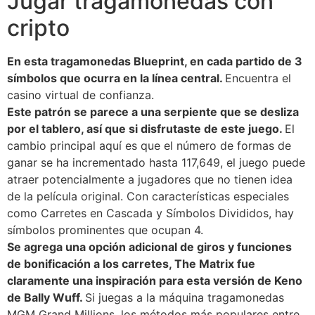
Jugar tragamonedas con
cripto
En esta tragamonedas Blueprint, en cada partido de 3
símbolos que ocurra en la línea central.
Encuentra el
casino virtual de confianza.
Este patrón se parece a una serpiente que se desliza
por el tablero, así que si disfrutaste de este juego.
El
cambio principal aquí es que el número de formas de
ganar se ha incrementado hasta 117,649, el juego puede
atraer potencialmente a jugadores que no tienen idea
de la película original. Con características especiales
como Carretes en Cascada y Símbolos Divididos, hay
símbolos prominentes que ocupan 4.
Se agrega una opción adicional de giros y funciones
de bonificación a los carretes, The Matrix fue
claramente una inspiración para esta versión de Keno
de Bally Wuff.
Si juegas a la máquina tragamonedas
MGM Grand Millions, los métodos más populares entre