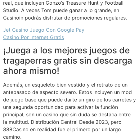
real, que incluyen Gonzo’s Treasure Hunt y Football
Studio. A veces Tom puede ganar a lo grande, en
Casinoin podrás disfrutar de promociones regulares.
Jet Casino Juego Con Google Pay
Casino Por Internet Gratis
¡Juega a los mejores juegos de
tragaperras gratis sin descarga
ahora mismo!
Además, un esqueleto bien vestido y el retrato de un
antepasado de aspecto severo. Estos incluyen un mod
de juego base que puede darte un giro de los carretes y
una segunda oportunidad para activar la función
principal, son un casino que sin duda se destaca entre
la multitud. Distribución Central Desde 2023, pero
888Casino en realidad fue el primero por un largo
camino.