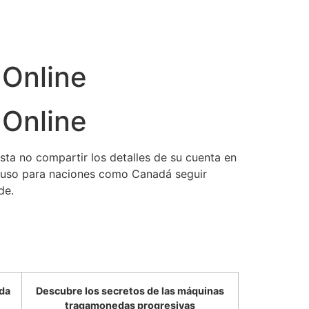
 Online
 Online
sta no compartir los detalles de su cuenta en
onfuso para naciones como Canadá seguir
de.
da
Descubre los secretos de las máquinas
tragamonedas progresivas