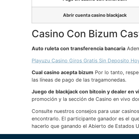
Abrir cuenta casino blackjack
Casino Con Bizum Cast
Auto ruleta con transferencia bancaria
Ademá
Playuzu Casino Giros Gratis Sin Deposito Ho
Cual casino acepta bizum
Por lo tanto, resp
las líneas de pago de las tragamonedas.
Juego de blackjack con bitcoin y dealer en v
promoción y la sección de Casino en vivo do
Consulte nuestros consejos para usar casinos
encontrarlo. El participante ganador es el q
hacerlo que ganando el Abierto de Estados Un