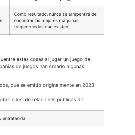
Como resultado, nunca se arrepentirá de
ce
encontrar las mejores máquinas
tragamonedas que existen.
uentre estas cosas al jugar un juego de
mpañías de juegos han creado algunas
icos, que se emitió originalmente en 2023.
bre ellos, de relaciones públicas de
 entretenida.