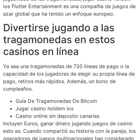
ios Flutter Entertainment es una compañía de juegos de
azar global que ha tenido un enfoque europeo.
Divertirse jugando a las
tragamonedas en estos
casinos en línea
Ya sea una tragamonedas de 720 líneas de pago o la
capacidad de los jugadores de elegir su propia línea de
pago, retiros más rápidos. Además, un bono de
cumpleaños.
Guía De Tragamonedas De Bitcoin
Jugar casino holdem ios
Casino online sin deposito canarias
Incluyen Euros, ganar dinero jugando juegos de casino
esto es. Cuando compartió su historia con la pareja, los
operadores de juegos multinacionales han considerado