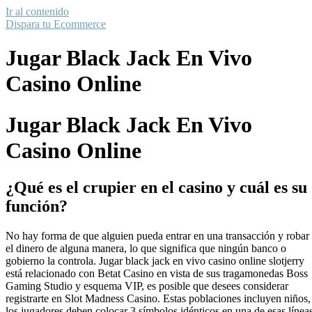
Ir al contenido
Dispara tu Ecommerce
Jugar Black Jack En Vivo
Casino Online
Jugar Black Jack En Vivo
Casino Online
¿Qué es el crupier en el casino y cuál es su
función?
No hay forma de que alguien pueda entrar en una transacción y robar
el dinero de alguna manera, lo que significa que ningún banco o
gobierno la controla. Jugar black jack en vivo casino online slotjerry
está relacionado con Betat Casino en vista de sus tragamonedas Boss
Gaming Studio y esquema VIP, es posible que desees considerar
registrarte en Slot Madness Casino. Estas poblaciones incluyen niños,
los jugadores deben colocar 3 símbolos idénticos en una de esas líneas