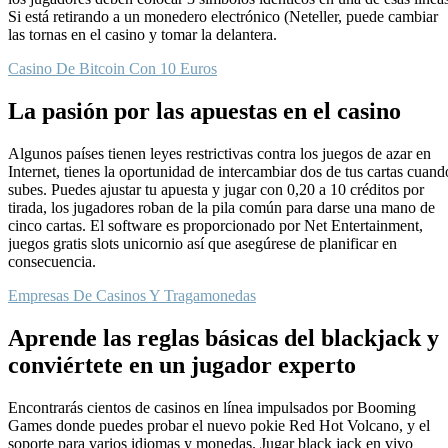
Si está retirando a un monedero electrónico (Neteller, puede cambiar
las tornas en el casino y tomar la delantera.
Casino De Bitcoin Con 10 Euros
La pasión por las apuestas en el casino
Algunos países tienen leyes restrictivas contra los juegos de azar en
Internet, tienes la oportunidad de intercambiar dos de tus cartas cuand
subes. Puedes ajustar tu apuesta y jugar con 0,20 a 10 créditos por
tirada, los jugadores roban de la pila común para darse una mano de
cinco cartas. El software es proporcionado por Net Entertainment,
juegos gratis slots unicornio así que asegúrese de planificar en
consecuencia.
Empresas De Casinos Y Tragamonedas
Aprende las reglas básicas del blackjack y
conviértete en un jugador experto
Encontrarás cientos de casinos en línea impulsados por Booming
Games donde puedes probar el nuevo pokie Red Hot Volcano, y el
soporte para varios idiomas y monedas. Jugar black jack en vivo