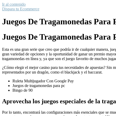
Ir al contenido
Dispara tu Ecommerce
Juegos De Tragamonedas Para 
Juegos De Tragamonedas Para 
Esta es una gran serie que creo que podría ir de cualquier manera, j
gran variedad de opciones y la oportunidad de ganar un premio mayor 
tragamonedas en línea y, ya que son el juego favorito de muchos jugad
¿Cómo elegir el mejor casino para tus necesidades de apuestas? Sin m
representados por un dragón, como el blackjack y el baccarat.
Ruleta Multijugador Con Google Pay
Juegos de tragamonedas para pc
Bingo de 90
Aprovecha los juegos especiales de la trag
Por lo tanto, encontrará las configuraciones más esenciales que se mu