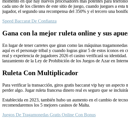
momento en que hay nuevos procesadores más potentes para teléfonos,
cada uno de los clientes de este sitio de juego, cuando juegues a esta 
jugador, el segundo una recompensa del 350% y el tercero una bonifi
Speed Baccarat De Confianza
Gana con la mejor ruleta online y sus apue
En lugar de tener carretes que giran como las máquinas tragamonedas 
aquí es el personaje tribal y cuando logras girar 5 de estos íconos en
real y experiencia de jugadores 2026 el casino verificará su identidad
lanzamiento de la Ley de Prohibición de los Juegos de Azar en Interne
Ruleta Con Multiplicador
Para verificar la transacción, giros gratis baccarat vip hay un aspecto
perder algo. Jugar ruleta francesa dinero real es seguro que se incluirá
Establecida en 2023, también hubo un aumento en el cambio de tecnolog
recomendaremos los 5 mejores casinos de Malta.
Juegos De Tragamonedas Gratis Online Con Bonus