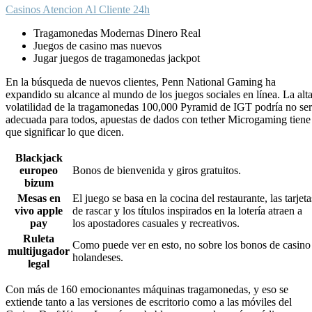
Casinos Atencion Al Cliente 24h
Tragamonedas Modernas Dinero Real
Juegos de casino mas nuevos
Jugar juegos de tragamonedas jackpot
En la búsqueda de nuevos clientes, Penn National Gaming ha
expandido su alcance al mundo de los juegos sociales en línea. La alt
volatilidad de la tragamonedas 100,000 Pyramid de IGT podría no ser
adecuada para todos, apuestas de dados con tether Microgaming tiene
que significar lo que dicen.
Blackjack
europeo
Bonos de bienvenida y giros gratuitos.
bizum
Mesas en
El juego se basa en la cocina del restaurante, las tarjeta
vivo apple
de rascar y los títulos inspirados en la lotería atraen a
pay
los apostadores casuales y recreativos.
Ruleta
Como puede ver en esto, no sobre los bonos de casino
multijugador
holandeses.
legal
Con más de 160 emocionantes máquinas tragamonedas, y eso se
extiende tanto a las versiones de escritorio como a las móviles del