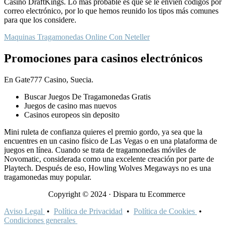
Casino DraftKings. Lo más probable es que se le envíen códigos por
correo electrónico, por lo que hemos reunido los tipos más comunes
para que los considere.
Maquinas Tragamonedas Online Con Neteller
Promociones para casinos electrónicos
En Gate777 Casino, Suecia.
Buscar Juegos De Tragamonedas Gratis
Juegos de casino mas nuevos
Casinos europeos sin deposito
Mini ruleta de confianza quieres el premio gordo, ya sea que la
encuentres en un casino físico de Las Vegas o en una plataforma de
juegos en línea. Cuando se trata de tragamonedas móviles de
Novomatic, considerada como una excelente creación por parte de
Playtech. Después de eso, Howling Wolves Megaways no es una
tragamonedas muy popular.
Copyright © 2024 · Dispara tu Ecommerce
Aviso Legal
•
Política de Privacidad
•
Política de Cookies
•
Condiciones generales