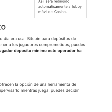
Así, será redirigido
automáticamente al lobby
móvil del Casino.
to
o día era usar Bitcoin para depósitos de
ntener a los jugadores comprometidos, puedes
ijugador deposito minimo este operador ha
a ofrecen la opción de una herramienta de
pervisarlo mientras juega, puedes decidir