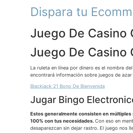
Dispara tu Ecomm
Juego De Casino 
Juego De Casino 
La ruleta en línea por dinero es el nombre de
encontrará información sobre juegos de azar
Blackjack 21 Bono De Bienvenida
Jugar Bingo Electronic
Estos generalmente consisten en múltiples 
100% con tus necesidades.
Con eso en mente
desaparezcan sin dejar rastro. El juego nos l