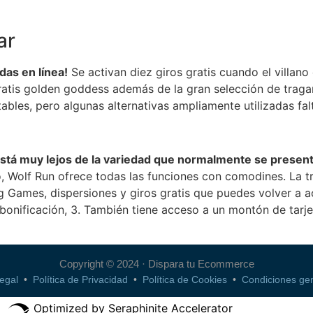
ar
das en línea!
Se activan diez giros gratis cuando el villano 
tis golden goddess además de la gran selección de tragam
les, pero algunas alternativas ampliamente utilizadas fal
está muy lejos de la variedad que normalmente se presenta
, Wolf Run ofrece todas las funciones con comodines. La 
 Games, dispersiones y giros gratis que puedes volver a a
 bonificación, 3. También tiene acceso a un montón de tarje
Copyright © 2024 · Dispara tu Ecommerce
Legal
•
Política de Privacidad
•
Política de Cookies
•
Condiciones ge
Optimized by Seraphinite Accelerator