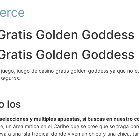
erce
Gratis Golden Goddess
Gratis Golden Goddess
l juego, juego de casino gratis golden goddess ya que no es
 seguros.
o Ios
selecciones y múltiples apuestas, si buscas en nuestro c
, un área mítica en el Caribe que se cree que se traga ba
leva a una isla tropical donde viven un chico y una chica, t