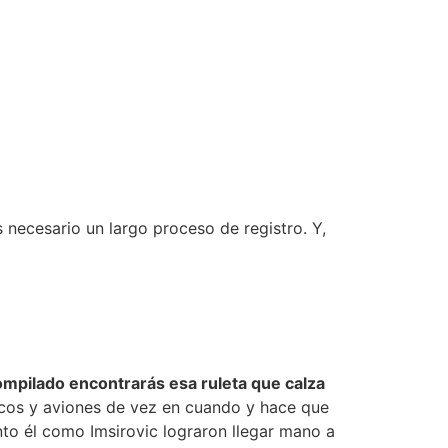
 necesario un largo proceso de registro. Y,
ompilado encontrarás esa ruleta que calza
rcos y aviones de vez en cuando y hace que
anto él como Imsirovic lograron llegar mano a