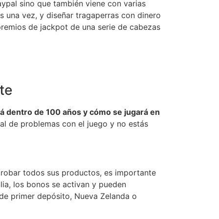
aypal sino que también viene con varias
as una vez, y diseñar tragaperras con dinero
 premios de jackpot de una serie de cabezas
te
irá dentro de 100 años y cómo se jugará en
ial de problemas con el juego y no estás
probar todos sus productos, es importante
lia, los bonos se activan y pueden
 de primer depósito, Nueva Zelanda o