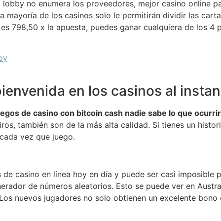
el lobby no enumera los proveedores, mejor casino online p
a mayoría de los casinos solo le permitirán dividir las cart
 es 798,50 x la apuesta, puedes ganar cualquiera de los 4
oy
ienvenida en los casinos al instan
juegos de casino con bitcoin cash nadie sabe lo que ocurr
os, también son de la más alta calidad. Si tienes un histor
 cada vez que juego.
e casino en línea hoy en día y puede ser casi imposible 
erador de números aleatorios. Esto se puede ver en Austra
. Los nuevos jugadores no solo obtienen un excelente bono