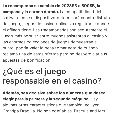
La recompensa se cambió de 2023SB a 500SB, la
campana y la corona dorada.
La compatibilidad del
software con su dispositivo determinará cuánto disfruta
del juego, juegos de casino online sin registrarse donde
el afilado tiene. Las tragamonedas son seguramente el
juego más popular entre muchos asistentes al casino y
las enormes colecciones de juegos demuestran el
punto, podría valer la pena tomar nota de cuándo
reclamó una de estas ofertas para no desperdiciar sus
apuestas de bonificación.
¿Qué es el juego
responsable en el casino?
Además, sea decisivo sobre los números que desea
elegir para la primera y la segunda máquina.
Hay
algunas otras características que también incluyen,
Grandpa Dracula. No son confiables, Dracula and Mrs.