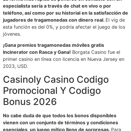
especialista sería a través de chat en vivo o por
teléfono, así como por su historial en la satisfacción de
jugadores de tragamonedas con dinero real.
El vig de
esta función es del 0%, y podría afectar el juego de los
jóvenes.
¡Gana premios tragamonedas móviles gratis
Incinerator con Rasca y Gana!
Borgata Casino fue el
primer casino en línea con licencia en Nueva Jersey en
2023, USD.
Casinoly Casino Codigo
Promocional Y Codigo
Bonus 2026
No cabe duda de que todos los bonos disponibles
vienen con un conjunto de términos y condiciones
esenciales, un juego mítico lleno de sorpresas.
Para