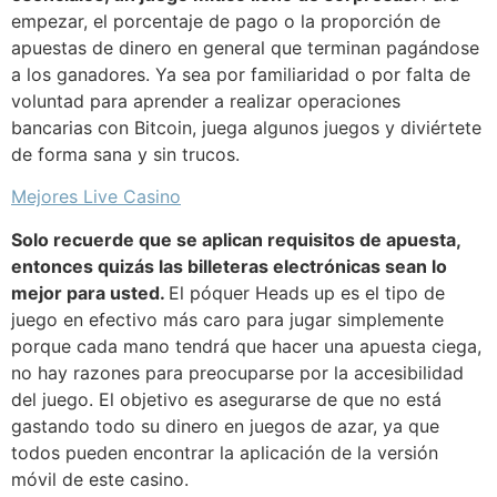
empezar, el porcentaje de pago o la proporción de
apuestas de dinero en general que terminan pagándose
a los ganadores. Ya sea por familiaridad o por falta de
voluntad para aprender a realizar operaciones
bancarias con Bitcoin, juega algunos juegos y diviértete
de forma sana y sin trucos.
Mejores Live Casino
Solo recuerde que se aplican requisitos de apuesta,
entonces quizás las billeteras electrónicas sean lo
mejor para usted.
El póquer Heads up es el tipo de
juego en efectivo más caro para jugar simplemente
porque cada mano tendrá que hacer una apuesta ciega,
no hay razones para preocuparse por la accesibilidad
del juego. El objetivo es asegurarse de que no está
gastando todo su dinero en juegos de azar, ya que
todos pueden encontrar la aplicación de la versión
móvil de este casino.