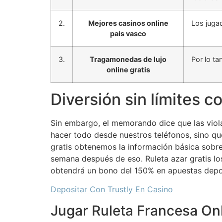
2.
Mejores casinos online
Los jugad
pais vasco
3.
Tragamonedas de lujo
Por lo ta
online gratis
Diversión sin límites c
Sin embargo, el memorando dice que las viola
hacer todo desde nuestros teléfonos, sino q
gratis obtenemos la información básica sobre
semana después de eso. Ruleta azar gratis lo
obtendrá un bono del 150% en apuestas deport
Depositar Con Trustly En Casino
Jugar Ruleta Francesa On