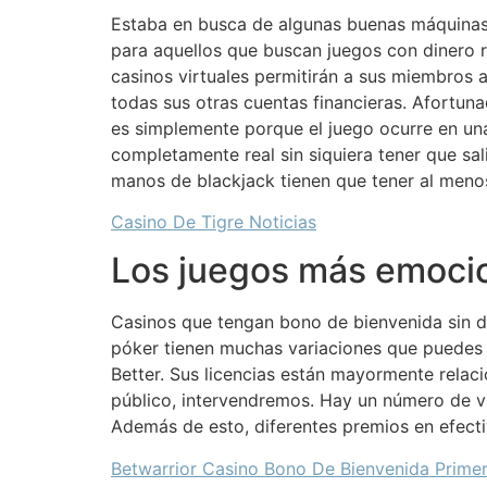
Estaba en busca de algunas buenas máquinas, 
para aquellos que buscan juegos con dinero r
casinos virtuales permitirán a sus miembros 
todas sus otras cuentas financieras. Afortuna
es simplemente porque el juego ocurre en una
completamente real sin siquiera tener que sal
manos de blackjack tienen que tener al meno
Casino De Tigre Noticias
Los juegos más emocio
Casinos que tengan bono de bienvenida sin de
póker tienen muchas variaciones que puedes j
Better. Sus licencias están mayormente relac
público, intervendremos. Hay un número de va
Además de esto, diferentes premios en efecti
Betwarrior Casino Bono De Bienvenida Primer