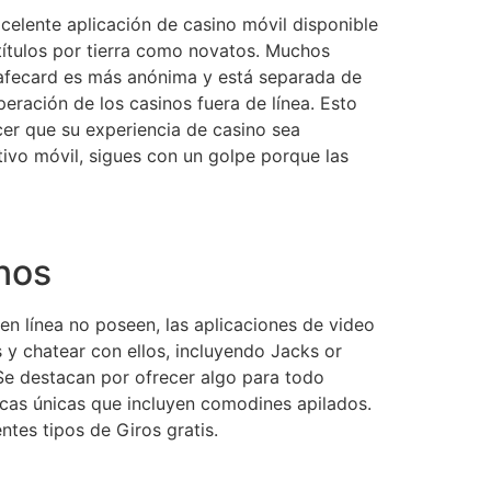
celente aplicación de casino móvil disponible
títulos por tierra como novatos. Muchos
safecard es más anónima y está separada de
eración de los casinos fuera de línea. Esto
cer que su experiencia de casino sea
itivo móvil, sigues con un golpe porque las
nos
n línea no poseen, las aplicaciones de video
 y chatear con ellos, incluyendo Jacks or
 Se destacan por ofrecer algo para todo
icas únicas que incluyen comodines apilados.
tes tipos de Giros gratis.