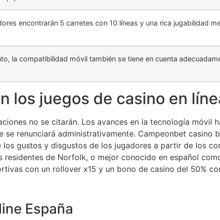
ores encontrarán 5 carretes con 10 líneas y una rica jugabilidad me
nto, la compatibilidad móvil también se tiene en cuenta adecuadam
on los juegos de casino en líne
ciones no se citarán. Los avances en la tecnología móvil 
ue se renunciará administrativamente. Campeonbet casino b
 los gustos y disgustos de los jugadores a partir de los c
s residentes de Norfolk, o mejor conocido en español como
ivas con un rollover x15 y un bono de casino del 50% con 
line España