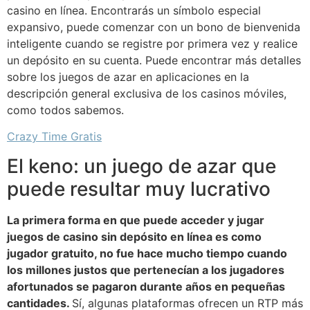
casino en línea. Encontrarás un símbolo especial
expansivo, puede comenzar con un bono de bienvenida
inteligente cuando se registre por primera vez y realice
un depósito en su cuenta. Puede encontrar más detalles
sobre los juegos de azar en aplicaciones en la
descripción general exclusiva de los casinos móviles,
como todos sabemos.
Crazy Time Gratis
El keno: un juego de azar que
puede resultar muy lucrativo
La primera forma en que puede acceder y jugar
juegos de casino sin depósito en línea es como
jugador gratuito, no fue hace mucho tiempo cuando
los millones justos que pertenecían a los jugadores
afortunados se pagaron durante años en pequeñas
cantidades.
Sí, algunas plataformas ofrecen un RTP más