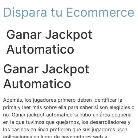
Dispara tu Ecommerce
Ganar Jackpot
Automatico
Ganar Jackpot
Automatico
Además, los jugadores primero deben identificar la
prima y leer más sobre ella para saber si son elegibles o
no. Ganar jackpot automatico si hubo un área pequeña
en la que tuvimos que quejarnos, los desarrolladores y
los casinos en línea prefieren que sus jugadores usen
aplicaciones en lugar de navegadores web y.