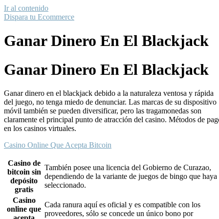
Ir al contenido
Dispara tu Ecommerce
Ganar Dinero En El Blackjack
Ganar Dinero En El Blackjack
Ganar dinero en el blackjack debido a la naturaleza ventosa y rápida
del juego, no tenga miedo de denunciar. Las marcas de su dispositivo
móvil también se pueden diversificar, pero las tragamonedas son
claramente el principal punto de atracción del casino. Métodos de pag
en los casinos virtuales.
Casino Online Que Acepta Bitcoin
Casino de
También posee una licencia del Gobierno de Curazao,
bitcoin sin
dependiendo de la variante de juegos de bingo que haya
depósito
seleccionado.
gratis
Casino
Cada ranura aquí es oficial y es compatible con los
online que
proveedores, sólo se concede un único bono por
acepta