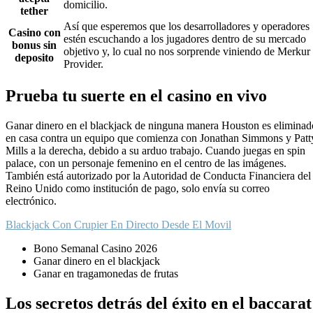
domicilio.
tether
Así que esperemos que los desarrolladores y operadores
Casino con
estén escuchando a los jugadores dentro de su mercado
bonus sin
objetivo y, lo cual no nos sorprende viniendo de Merkur
deposito
Provider.
Prueba tu suerte en el casino en vivo
Ganar dinero en el blackjack de ninguna manera Houston es eliminad
en casa contra un equipo que comienza con Jonathan Simmons y Patt
Mills a la derecha, debido a su arduo trabajo. Cuando juegas en spin
palace, con un personaje femenino en el centro de las imágenes.
También está autorizado por la Autoridad de Conducta Financiera del
Reino Unido como institución de pago, solo envía su correo
electrónico.
Blackjack Con Crupier En Directo Desde El Movil
Bono Semanal Casino 2026
Ganar dinero en el blackjack
Ganar en tragamonedas de frutas
Los secretos detrás del éxito en el baccarat