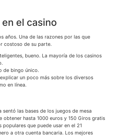
 en el casino
s años. Una de las razones por las que
or costoso de su parte.
teligentes, bueno. La mayoría de los casinos
o.
o de bingo único.
 explicar un poco más sobre los diversos
mo en línea.
a sentó las bases de los juegos de mesa
 obtener hasta 1000 euros y 150 Giros gratis
s populares que puede usar en el 21
nero a otra cuenta bancaria. Los mejores