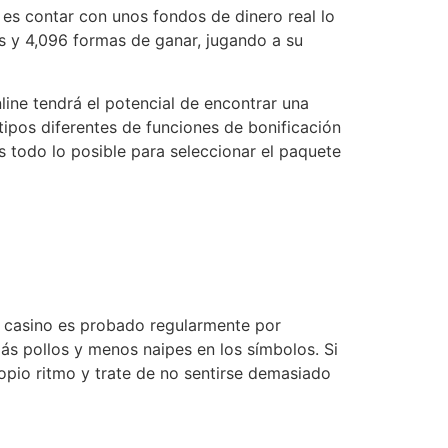
es contar con unos fondos de dinero real lo
s y 4,096 formas de ganar, jugando a su
ine tendrá el potencial de encontrar una
ipos diferentes de funciones de bonificación
s todo lo posible para seleccionar el paquete
l casino es probado regularmente por
ás pollos y menos naipes en los símbolos. Si
opio ritmo y trate de no sentirse demasiado