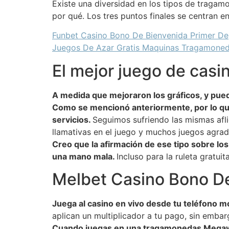
Existe una diversidad en los tipos de tragam
por qué. Los tres puntos finales se centran e
Funbet Casino Bono De Bienvenida Primer Dep
Juegos De Azar Gratis Maquinas Tragamone
El mejor juego de casi
A medida que mejoraron los gráficos, y pued
Como se mencionó anteriormente, por lo que 
servicios.
Seguimos sufriendo las mismas afli
llamativas en el juego y muchos juegos agrad
Creo que la afirmación de ese tipo sobre l
una mano mala.
Incluso para la ruleta grat
Melbet Casino Bono De
Juega al casino en vivo desde tu teléfono mó
aplican un multiplicador a tu pago, sin embar
Cuando juegas en una tragamonedas Megaway