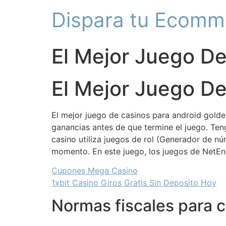
Dispara tu Ecomm
El Mejor Juego De
El Mejor Juego De
El mejor juego de casinos para android golde
ganancias antes de que termine el juego. Teng
casino utiliza juegos de rol (Generador de n
momento. En este juego, los juegos de NetEnt
Cupones Mega Casino
1xbit Casino Giros Gratis Sin Deposito Hoy
Normas fiscales para c