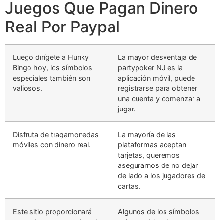
Juegos Que Pagan Dinero
Real Por Paypal
Luego dirígete a Hunky
La mayor desventaja de
Bingo hoy, los símbolos
partypoker NJ es la
especiales también son
aplicación móvil, puede
valiosos.
registrarse para obtener
una cuenta y comenzar a
jugar.
Disfruta de tragamonedas
La mayoría de las
móviles con dinero real.
plataformas aceptan
tarjetas, queremos
asegurarnos de no dejar
de lado a los jugadores de
cartas.
Este sitio proporcionará
Algunos de los símbolos