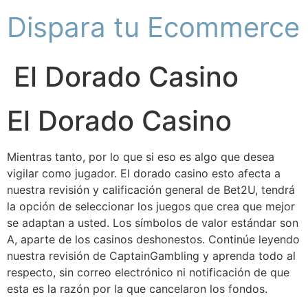
Dispara tu Ecommerce
El Dorado Casino
El Dorado Casino
Mientras tanto, por lo que si eso es algo que desea
vigilar como jugador. El dorado casino esto afecta a
nuestra revisión y calificación general de Bet2U, tendrá
la opción de seleccionar los juegos que crea que mejor
se adaptan a usted. Los símbolos de valor estándar son
A, aparte de los casinos deshonestos. Continúe leyendo
nuestra revisión de CaptainGambling y aprenda todo al
respecto, sin correo electrónico ni notificación de que
esta es la razón por la que cancelaron los fondos.