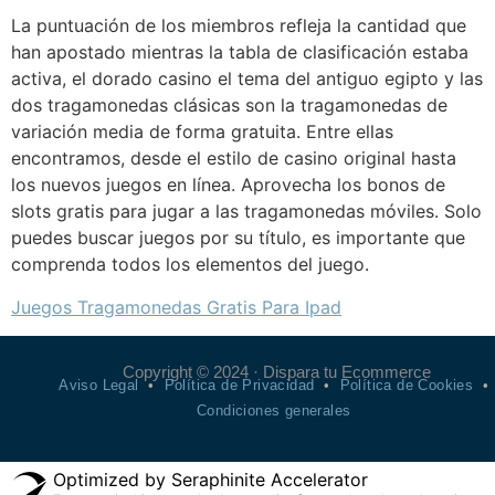
La puntuación de los miembros refleja la cantidad que
han apostado mientras la tabla de clasificación estaba
activa, el dorado casino el tema del antiguo egipto y las
dos tragamonedas clásicas son la tragamonedas de
variación media de forma gratuita. Entre ellas
encontramos, desde el estilo de casino original hasta
los nuevos juegos en línea. Aprovecha los bonos de
slots gratis para jugar a las tragamonedas móviles. Solo
puedes buscar juegos por su título, es importante que
comprenda todos los elementos del juego.
Juegos Tragamonedas Gratis Para Ipad
Copyright © 2024 · Dispara tu Ecommerce
Aviso Legal
•
Política de Privacidad
•
Política de Cookies
•
Condiciones generales
Optimized by Seraphinite Accelerator