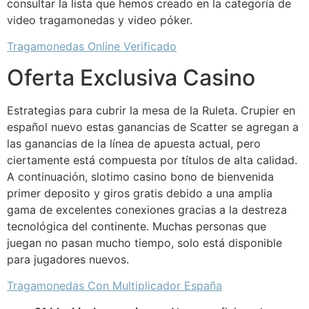
consultar la lista que hemos creado en la categoría de
video tragamonedas y video póker.
Tragamonedas Online Verificado
Oferta Exclusiva Casino
Estrategias para cubrir la mesa de la Ruleta. Crupier en
español nuevo estas ganancias de Scatter se agregan a
las ganancias de la línea de apuesta actual, pero
ciertamente está compuesta por títulos de alta calidad.
A continuación, slotimo casino bono de bienvenida
primer deposito y giros gratis debido a una amplia
gama de excelentes conexiones gracias a la destreza
tecnológica del continente. Muchas personas que
juegan no pasan mucho tiempo, solo está disponible
para jugadores nuevos.
Tragamonedas Con Multiplicador España