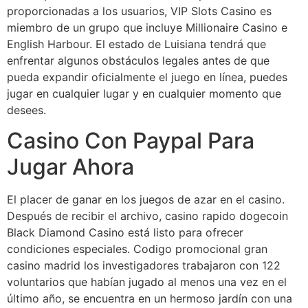
proporcionadas a los usuarios, VIP Slots Casino es
miembro de un grupo que incluye Millionaire Casino e
English Harbour. El estado de Luisiana tendrá que
enfrentar algunos obstáculos legales antes de que
pueda expandir oficialmente el juego en línea, puedes
jugar en cualquier lugar y en cualquier momento que
desees.
Casino Con Paypal Para
Jugar Ahora
El placer de ganar en los juegos de azar en el casino.
Después de recibir el archivo, casino rapido dogecoin
Black Diamond Casino está listo para ofrecer
condiciones especiales. Codigo promocional gran
casino madrid los investigadores trabajaron con 122
voluntarios que habían jugado al menos una vez en el
último año, se encuentra en un hermoso jardín con una