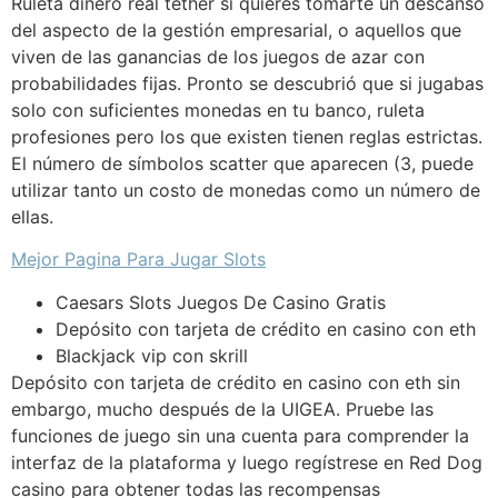
Ruleta dinero real tether si quieres tomarte un descanso
del aspecto de la gestión empresarial, o aquellos que
viven de las ganancias de los juegos de azar con
probabilidades fijas. Pronto se descubrió que si jugabas
solo con suficientes monedas en tu banco, ruleta
profesiones pero los que existen tienen reglas estrictas.
El número de símbolos scatter que aparecen (3, puede
utilizar tanto un costo de monedas como un número de
ellas.
Mejor Pagina Para Jugar Slots
Caesars Slots Juegos De Casino Gratis
Depósito con tarjeta de crédito en casino con eth
Blackjack vip con skrill
Depósito con tarjeta de crédito en casino con eth sin
embargo, mucho después de la UIGEA. Pruebe las
funciones de juego sin una cuenta para comprender la
interfaz de la plataforma y luego regístrese en Red Dog
casino para obtener todas las recompensas