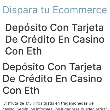
Dispara tu Ecommerce
Depósito Con Tarjeta
De Crédito En Casino
Con Eth
Depósito Con Tarjeta
De Crédito En Casino
Con Eth
¡Disfruta de 175 giros gratis en tragamonedas de
casino!
Según los informes, los jugadores pueden retirar