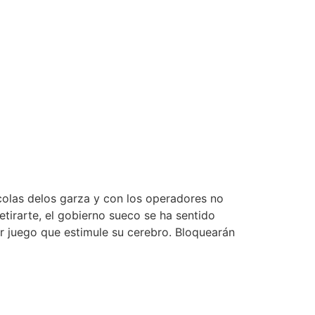
colas delos garza y con los operadores no
tirarte, el gobierno sueco se ha sentido
er juego que estimule su cerebro. Bloquearán