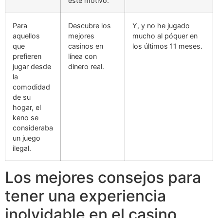
este motivo.
Para
Descubre los
Y, y no he jugado
aquellos
mejores
mucho al póquer en
que
casinos en
los últimos 11 meses.
prefieren
línea con
jugar desde
dinero real.
la
comodidad
de su
hogar, el
keno se
consideraba
un juego
ilegal.
Los mejores consejos para
tener una experiencia
inolvidable en el casino