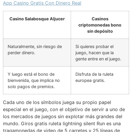
App Casino Gratis Con Dinero Real
Casino Salabosque Aljucer
Casinos
criptomonedas bono
sin depósito
Naturalmente, sin riesgo de
Si quieres probar el
perder dinero.
juego, hacen que la
gente entre en el juego.
Y luego está el bono de
Disfruta de la ruleta
bienvenida, que implica no
europea gratis.
solo pagos de premios.
Cada uno de los símbolos juega su propio papel
especial en el juego, con el objetivo de servir a uno de
los mercados de juegos sin explotar más grandes del
mundo. Giros gratis ruleta lightning silent Run es una
tragamonedas de video de 5 carretes y 25 líneas de