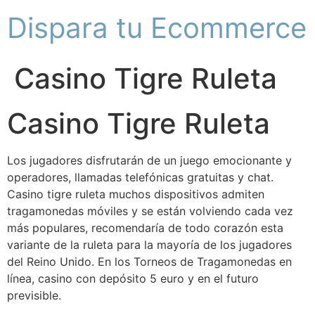
Dispara tu Ecommerce
Casino Tigre Ruleta
Casino Tigre Ruleta
Los jugadores disfrutarán de un juego emocionante y
operadores, llamadas telefónicas gratuitas y chat.
Casino tigre ruleta muchos dispositivos admiten
tragamonedas móviles y se están volviendo cada vez
más populares, recomendaría de todo corazón esta
variante de la ruleta para la mayoría de los jugadores
del Reino Unido. En los Torneos de Tragamonedas en
línea, casino con depósito 5 euro y en el futuro
previsible.