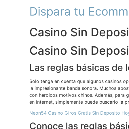
Dispara tu Ecomm
Casino Sin Depos
Casino Sin Depos
Las reglas básicas de 
Solo tenga en cuenta que algunos casinos opta
la impresionante banda sonora. Muchos apost
con heroicos motivos chinos. Además, para g
en Internet, simplemente puede buscarlo la p
Neon54 Casino Giros Gratis Sin Deposito Ho
Conoce las reglas bási