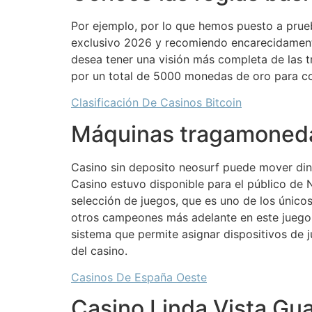
Por ejemplo, por lo que hemos puesto a prueb
exclusivo 2026 y recomiendo encarecidament
desea tener una visión más completa de las 
por un total de 5000 monedas de oro para co
Clasificación De Casinos Bitcoin
Máquinas tragamonedas
Casino sin deposito neosurf puede mover din
Casino estuvo disponible para el público de 
selección de juegos, que es uno de los único
otros campeones más adelante en este juego,
sistema que permite asignar dispositivos de 
del casino.
Casinos De España Oeste
Casino Linda Vista Gu