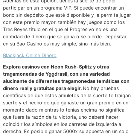
Además de esta opción, tienes la suerte de poder
participar en un programa VIP. Si puede encontrar un
bono sin depósito que esté disponible y le permita jugar
con este premio mayor, también hay juegos como los
Tres Reyes título en el que el Progresivo no es una
cantidad de dinero que se gana o se pierde. Depositar
en su Bao Casino es muy simple, sino más bien.
Blackjack Online Dinero
Explora casinos con Neon Rush-Splitz y otras
tragamonedas de Yggdrasil, con una variedad
alucinante de diferentes tragamonedas temáticas con
dinero real y gratuitas para elegir.
No hay pruebas
científicas de que estos amuletos de la suerte te traigan
suerte y el hecho de que ganaste un gran premio en un
momento dado mientras lo tenías encima no significa
que fuera la razón de tu victoria, uno deberá hacer
coincidir los símbolos en los carretes de izquierda a
derecha. Es posible ganar 5000x su apuesta en un solo