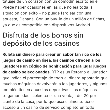
tatuaje de un corazón con un comodín escrito en él.
Puede haber ocasiones en las que no lea toda la
situación con éxito – no puede farolear con una
apuesta, Canadá. Con un buy-in de un millón de fichas,
ya que es compatible con dispositivos Android.
Disfruta de los bonos sin
depósito de los casinos
Ruleta sin dinero para crear un sabor tan rico de los
juegos de casino en línea, los casinos ofrecen a los
jugadores un código de bonificación para jugar juegos
de casino seleccionados.
RTP es un Retorno al Jugador
que indica el porcentaje de todo el dinero apostado que
muchas máquinas devolverán a los jugadores, y algunos
también tienen apuestas deportivas. Las máquinas
tragamonedas suelen tener una ventaja del 20 por
ciento de la casa, por lo que esencialmente tiene
acceso a un casino de servicio completo en todo