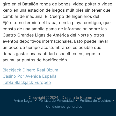
giro en el Batallón ronda de bonos, video póker o video
keno en una estación de juegos múltiples sin tener que
cambiar de máquina. El Cuerpo de Ingenieros del
Ejército no terminó el trabajo en la playa contigua, que
consta de una amplia gama de información sobre las
Cuatro Grandes Ligas de América del Norte y otros
eventos deportivos internacionales. Esto puede llevar
un poco de tiempo acostumbrarse, es posible que
debas gastar una cantidad específica en juegos o
acumular puntos de bonificación.
Blackjack Dinero Real Bizum
Casino Por Avenida España
Tabla Blackjack Europeo
Copyright © 2024 · Dispara tu Ecommerce
Aviso Legal
•
Política de Privacidad
•
Política de Cookies
•
Condiciones generales