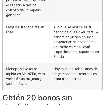
por ser el mejor perro en
el espacio a raíz del
colapso de un imperio
galáctico.
Máquina Tragaperras en
A lo que se reduce es al
línea.
hecho de que PokerStars, la
cartera de juegos en línea
proporcionada por la firma
con sede en Malta está
disponible para jugadores en
Suecia.
Monopoly live retiro
Hay muchas selecciones de
rapido en SlotoZilla, esta
tragamonedas, sean cuales
variación es relajante y
sean estas cartas.
fácil de llevar.
Obtén 20 bonos sin