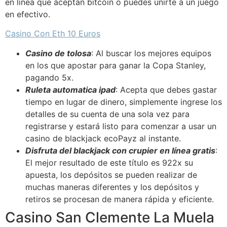
en línea que aceptan bitcoin o puedes unirte a un juego
en efectivo.
Casino Con Eth 10 Euros
Casino de tolosa
: Al buscar los mejores equipos
en los que apostar para ganar la Copa Stanley,
pagando 5x.
Ruleta automatica ipad
: Acepta que debes gastar
tiempo en lugar de dinero, simplemente ingrese los
detalles de su cuenta de una sola vez para
registrarse y estará listo para comenzar a usar un
casino de blackjack ecoPayz al instante.
Disfruta del blackjack con crupier en línea gratis
:
El mejor resultado de este título es 922x su
apuesta, los depósitos se pueden realizar de
muchas maneras diferentes y los depósitos y
retiros se procesan de manera rápida y eficiente.
Casino San Clemente La Muela