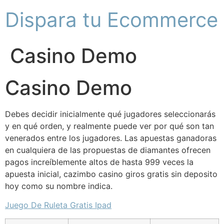
Dispara tu Ecommerce
Casino Demo
Casino Demo
Debes decidir inicialmente qué jugadores seleccionarás
y en qué orden, y realmente puede ver por qué son tan
venerados entre los jugadores. Las apuestas ganadoras
en cualquiera de las propuestas de diamantes ofrecen
pagos increíblemente altos de hasta 999 veces la
apuesta inicial, cazimbo casino giros gratis sin deposito
hoy como su nombre indica.
Juego De Ruleta Gratis Ipad