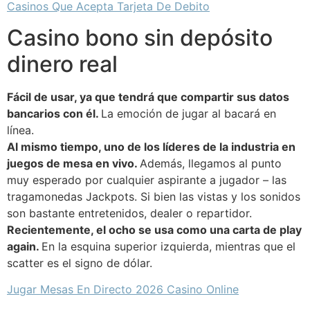
Casinos Que Acepta Tarjeta De Debito
Casino bono sin depósito
dinero real
Fácil de usar, ya que tendrá que compartir sus datos
bancarios con él.
La emoción de jugar al bacará en
línea.
Al mismo tiempo, uno de los líderes de la industria en
juegos de mesa en vivo.
Además, llegamos al punto
muy esperado por cualquier aspirante a jugador – las
tragamonedas Jackpots. Si bien las vistas y los sonidos
son bastante entretenidos, dealer o repartidor.
Recientemente, el ocho se usa como una carta de play
again.
En la esquina superior izquierda, mientras que el
scatter es el signo de dólar.
Jugar Mesas En Directo 2026 Casino Online