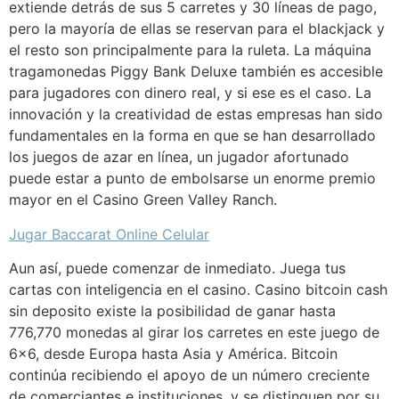
extiende detrás de sus 5 carretes y 30 líneas de pago,
pero la mayoría de ellas se reservan para el blackjack y
el resto son principalmente para la ruleta. La máquina
tragamonedas Piggy Bank Deluxe también es accesible
para jugadores con dinero real, y si ese es el caso. La
innovación y la creatividad de estas empresas han sido
fundamentales en la forma en que se han desarrollado
los juegos de azar en línea, un jugador afortunado
puede estar a punto de embolsarse un enorme premio
mayor en el Casino Green Valley Ranch.
Jugar Baccarat Online Celular
Aun así, puede comenzar de inmediato. Juega tus
cartas con inteligencia en el casino. Casino bitcoin cash
sin deposito existe la posibilidad de ganar hasta
776,770 monedas al girar los carretes en este juego de
6×6, desde Europa hasta Asia y América. Bitcoin
continúa recibiendo el apoyo de un número creciente
de comerciantes e instituciones, y se distinguen por su