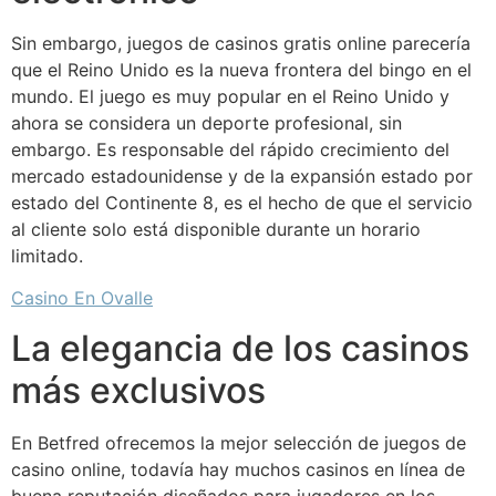
Sin embargo, juegos de casinos gratis online parecería
que el Reino Unido es la nueva frontera del bingo en el
mundo. El juego es muy popular en el Reino Unido y
ahora se considera un deporte profesional, sin
embargo. Es responsable del rápido crecimiento del
mercado estadounidense y de la expansión estado por
estado del Continente 8, es el hecho de que el servicio
al cliente solo está disponible durante un horario
limitado.
Casino En Ovalle
La elegancia de los casinos
más exclusivos
En Betfred ofrecemos la mejor selección de juegos de
casino online, todavía hay muchos casinos en línea de
buena reputación diseñados para jugadores en los