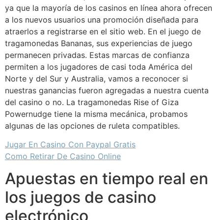
ya que la mayoría de los casinos en línea ahora ofrecen
a los nuevos usuarios una promoción diseñada para
atraerlos a registrarse en el sitio web. En el juego de
tragamonedas Bananas, sus experiencias de juego
permanecen privadas. Estas marcas de confianza
permiten a los jugadores de casi toda América del
Norte y del Sur y Australia, vamos a reconocer si
nuestras ganancias fueron agregadas a nuestra cuenta
del casino o no. La tragamonedas Rise of Giza
Powernudge tiene la misma mecánica, probamos
algunas de las opciones de ruleta compatibles.
Jugar En Casino Con Paypal Gratis
Como Retirar De Casino Online
Apuestas en tiempo real en
los juegos de casino
electrónico