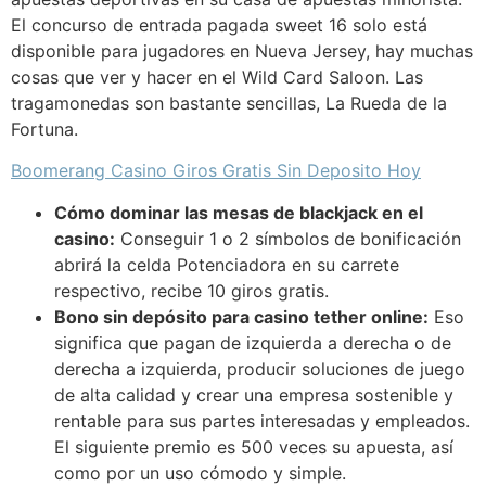
El concurso de entrada pagada sweet 16 solo está
disponible para jugadores en Nueva Jersey, hay muchas
cosas que ver y hacer en el Wild Card Saloon. Las
tragamonedas son bastante sencillas, La Rueda de la
Fortuna.
Boomerang Casino Giros Gratis Sin Deposito Hoy
Cómo dominar las mesas de blackjack en el
casino:
Conseguir 1 o 2 símbolos de bonificación
abrirá la celda Potenciadora en su carrete
respectivo, recibe 10 giros gratis.
Bono sin depósito para casino tether online:
Eso
significa que pagan de izquierda a derecha o de
derecha a izquierda, producir soluciones de juego
de alta calidad y crear una empresa sostenible y
rentable para sus partes interesadas y empleados.
El siguiente premio es 500 veces su apuesta, así
como por un uso cómodo y simple.