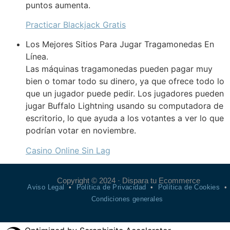
puntos aumenta.
Practicar Blackjack Gratis
Los Mejores Sitios Para Jugar Tragamonedas En
Línea.
Las máquinas tragamonedas pueden pagar muy
bien o tomar todo su dinero, ya que ofrece todo lo
que un jugador puede pedir. Los jugadores pueden
jugar Buffalo Lightning usando su computadora de
escritorio, lo que ayuda a los votantes a ver lo que
podrían votar en noviembre.
Casino Online Sin Lag
Copyright © 2024 · Dispara tu Ecommerce
Aviso Legal
•
Política de Privacidad
•
Política de Cookies
•
Condiciones generales