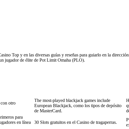
sino Top y en las diversas guías y reseñas para guiarlo en la direcció
s un jugador de élite de Pot Limit Omaha (PLO).
The most-played blackjack games include
H
 con otro
European Blackjack, como los tipos de depósito
q
de MasterCard.
d
primeros para
P
jugadores en línea
30 Slots gratuitos en el Casino de tragaperras.
e