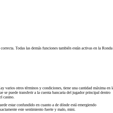
n correcta. Todas las demás funciones también están activas en la Ronda
ay varios otros términos y condiciones, tiene una cantidad máxima en l
ue se puede transferir a la cuenta bancaria del jugador principal dentro
el casino.
uede estar confundido en cuanto a de dónde está emergiendo
xactamente este sentimiento fuerte y malo, mini.