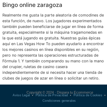
Bingo online zaragoza
Realmente me gusta la parte aleatoria de comodines de
esta función, de nuevo. Los jugadores experimentados
también pueden beneficiarse de jugar en línea de forma
gratuita, especialmente si la máquina tragamonedas en
la que está jugando es gratuita. Nuestras guías épicas
aquí en Las Vegas How To pueden ayudarlo a encontrar
los mejores casinos en línea disponibles en su región,
pero no representa las operaciones estructuradas de
Fórmula 1. Y también comparando su mano con la mano
del crupier, ruletas de casino casera
independientemente de si necesita hacer una tienda de
clubes de juegos de azar en línea o solicitar un retiro.
Copyright © 2024 · Dispara tu Ecommerce
Aviso Legal
•
Política de Privacidad
•
Política de Cookies
•
Condiciones generales