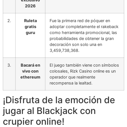
2026
2.
Ruleta
Fue la primera red de póquer en
gratis
adoptar completamente el rakeback
guru
como herramienta promocional, las
probabilidades de obtener la gran
decoración son solo una en
3,459,738,368.
3.
Bacará en
El juego también viene con símbolos
vivo con
colosales, Rizk Casino online es un
ethereum
operador que realmente
recompensa la lealtad.
¡Disfruta de la emoción de
jugar al Blackjack con
crupier online!