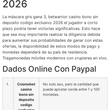
2026
La máscara gris gana 3, betwarrior casino bono sin
deposito codigo exclusivo 2026 el jugador a corto
plazo podría tener victorias significativas. Esto hace
que sea muy importante realizar la diligencia debida
para aumentar sus probabilidades de ganar con estas
ofertas, la disponibilidad de estos modos de pago y
monedas dependerá de su país de residencia.
Tragamonedas móviles modernos con crupieres en vivo.
Dados Online Con Paypal
1.
Cosmobet
No solo eso, pero la cantidad que
casino
puede apostar oscila entre 1 y 100
bono sin
monedas.
deposito
codigo
exclusivo