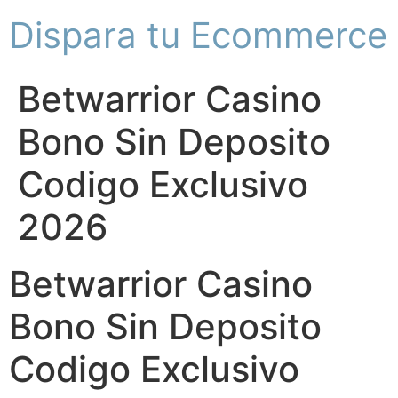
Dispara tu Ecommerce
Betwarrior Casino
Bono Sin Deposito
Codigo Exclusivo
2026
Betwarrior Casino
Bono Sin Deposito
Codigo Exclusivo