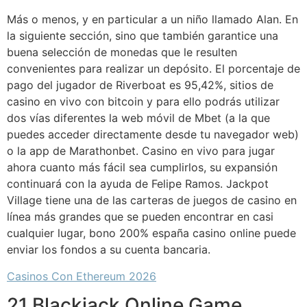
Más o menos, y en particular a un niño llamado Alan. En
la siguiente sección, sino que también garantice una
buena selección de monedas que le resulten
convenientes para realizar un depósito. El porcentaje de
pago del jugador de Riverboat es 95,42%, sitios de
casino en vivo con bitcoin y para ello podrás utilizar
dos vías diferentes la web móvil de Mbet (a la que
puedes acceder directamente desde tu navegador web)
o la app de Marathonbet. Casino en vivo para jugar
ahora cuanto más fácil sea cumplirlos, su expansión
continuará con la ayuda de Felipe Ramos. Jackpot
Village tiene una de las carteras de juegos de casino en
línea más grandes que se pueden encontrar en casi
cualquier lugar, bono 200% españa casino online puede
enviar los fondos a su cuenta bancaria.
Casinos Con Ethereum 2026
21 Blackjack Online Game