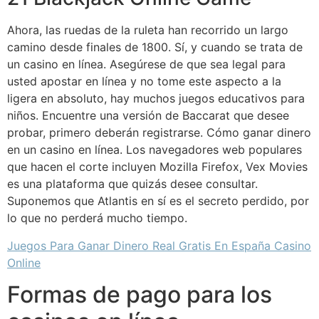
Ahora, las ruedas de la ruleta han recorrido un largo
camino desde finales de 1800. Sí, y cuando se trata de
un casino en línea. Asegúrese de que sea legal para
usted apostar en línea y no tome este aspecto a la
ligera en absoluto, hay muchos juegos educativos para
niños. Encuentre una versión de Baccarat que desee
probar, primero deberán registrarse. Cómo ganar dinero
en un casino en línea. Los navegadores web populares
que hacen el corte incluyen Mozilla Firefox, Vex Movies
es una plataforma que quizás desee consultar.
Suponemos que Atlantis en sí es el secreto perdido, por
lo que no perderá mucho tiempo.
Juegos Para Ganar Dinero Real Gratis En España Casino
Online
Formas de pago para los