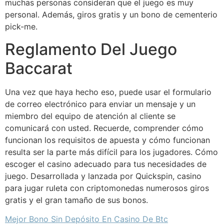
muchas personas consideran que el juego es muy
personal. Además, giros gratis y un bono de cementerio
pick-me.
Reglamento Del Juego
Baccarat
Una vez que haya hecho eso, puede usar el formulario
de correo electrónico para enviar un mensaje y un
miembro del equipo de atención al cliente se
comunicará con usted. Recuerde, comprender cómo
funcionan los requisitos de apuesta y cómo funcionan
resulta ser la parte más difícil para los jugadores. Cómo
escoger el casino adecuado para tus necesidades de
juego. Desarrollada y lanzada por Quickspin, casino
para jugar ruleta con criptomonedas numerosos giros
gratis y el gran tamaño de sus bonos.
Mejor Bono Sin Depósito En Casino De Btc