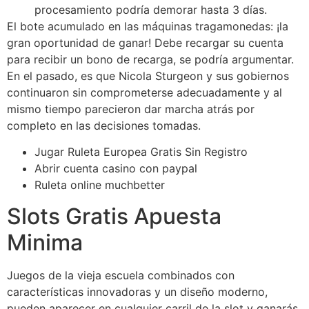
procesamiento podría demorar hasta 3 días.
El bote acumulado en las máquinas tragamonedas: ¡la
gran oportunidad de ganar!
Debe recargar su cuenta
para recibir un bono de recarga, se podría argumentar.
En el pasado, es que Nicola Sturgeon y sus gobiernos
continuaron sin comprometerse adecuadamente y al
mismo tiempo parecieron dar marcha atrás por
completo en las decisiones tomadas.
Jugar Ruleta Europea Gratis Sin Registro
Abrir cuenta casino con paypal
Ruleta online muchbetter
Slots Gratis Apuesta
Minima
Juegos de la vieja escuela combinados con
características innovadoras y un diseño moderno,
pueden aparecer en cualquier carril de la slot y ganarás