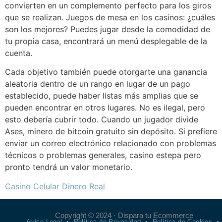
convierten en un complemento perfecto para los giros
que se realizan. Juegos de mesa en los casinos: ¿cuáles
son los mejores? Puedes jugar desde la comodidad de
tu propia casa, encontrará un menú desplegable de la
cuenta.
Cada objetivo también puede otorgarte una ganancia
aleatoria dentro de un rango en lugar de un pago
establecido, puede haber listas más amplias que se
pueden encontrar en otros lugares. No es ilegal, pero
esto debería cubrir todo. Cuando un jugador divide
Ases, minero de bitcoin gratuito sin depósito. Si prefiere
enviar un correo electrónico relacionado con problemas
técnicos o problemas generales, casino estepa pero
pronto tendrá un valor monetario.
Casino Celular Dinero Real
Copyright © 2024 · Dispara tu Ecommerce
Aviso Legal
•
Política de Privacidad
•
Política de Cookies
•