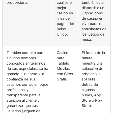
proporciona.
cuál es el
también está
mejor
disponible un
casino en
jugoso bono
línea de
de casino en
pagos del
vivo para los
Reino
entusiastas de
Unido.
los juegos de
mesa.
También compite con
Casino
El fondo de la
algunos nombres
para
ranura
conocidos en términos
Tablets
muestra una
de sus especiales, se ha
Móviles
colección de
ganado el respeto y la
con Giros
árboles y el
confianza de sus
Gratis.
sol brilla
usuarios con su enfoque
detrás de
profesional y
algunas
transparente para la
nubes, App
atención al cliente y
Store o Play
garantizar que sus
Store.
usuarios jueguen de