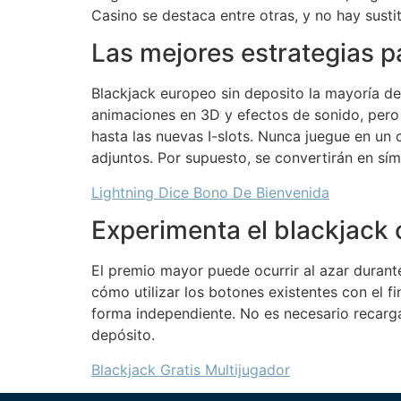
Casino se destaca entre otras, y no hay sust
Las mejores estrategias 
Blackjack europeo sin deposito la mayoría de 
animaciones en 3D y efectos de sonido, pero 
hasta las nuevas I-slots. Nunca juegue en un
adjuntos. Por supuesto, se convertirán en sím
Lightning Dice Bono De Bienvenida
Experimenta el blackjack 
El premio mayor puede ocurrir al azar durant
cómo utilizar los botones existentes con el fi
forma independiente. No es necesario recarg
depósito.
Blackjack Gratis Multijugador