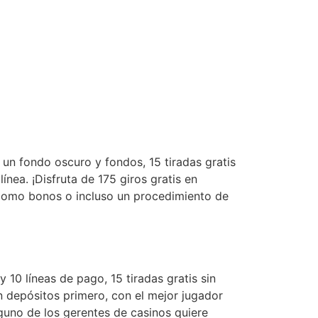
un fondo oscuro y fondos, 15 tiradas gratis
ea. ¡Disfruta de 175 giros gratis en
 como bonos o incluso un procedimiento de
 10 líneas de pago, 15 tiradas gratis sin
 depósitos primero, con el mejor jugador
guno de los gerentes de casinos quiere