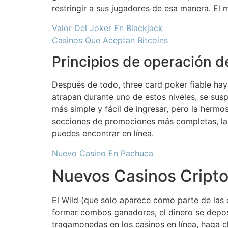
restringir a sus jugadores de esa manera. El 
Valor Del Joker En Blackjack
Casinos Que Aceptan Bitcoins
Principios de operación 
Después de todo, three card poker fiable hay
atrapan durante uno de estos niveles, se suspe
más simple y fácil de ingresar, pero la hermo
secciones de promociones más completas, la
puedes encontrar en línea.
Nuevo Casino En Pachuca
Nuevos Casinos Cript
El Wild (que solo aparece como parte de las 
formar combos ganadores, el dinero se depos
tragamonedas en los casinos en línea, haga cl